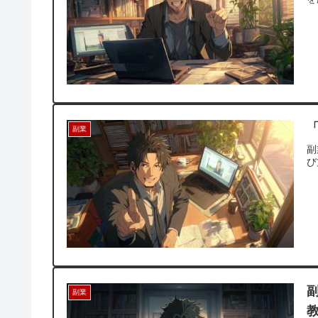
副業
副
び
副業