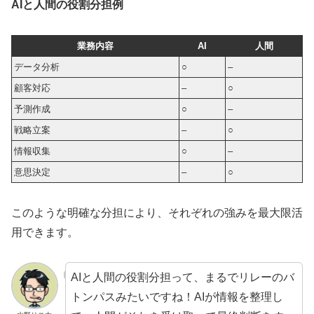
AIと人間の役割分担例
業務内容
AI
人間
データ分析
○
–
顧客対応
–
○
予測作成
○
–
戦略立案
–
○
情報収集
○
–
意思決定
–
○
このような明確な分担により、それぞれの強みを最大限活
用できます。
AIと人間の役割分担って、まるでリレーのバ
トンパスみたいですね！AIが情報を整理し