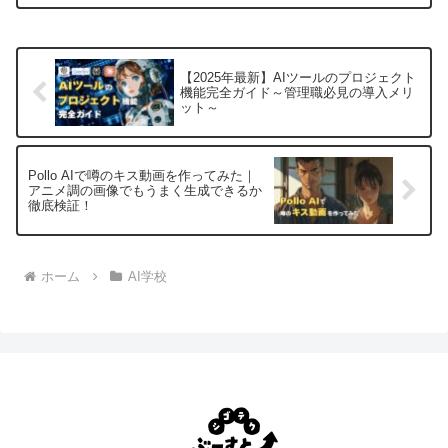
問題と具体的対策法を詳しく解説。米国
で話題の新卒採用激減から人材育成の課
題まで網羅的に紹介します。
【2025年最新】AIツールのプロジェクト
機能完全ガイド～管理職必見の導入メリ
ット～
Pollo AIで噂のキス動画を作ってみた｜
アニメ調の画像でもうまく生成できるか
徹底検証！
ホーム
AI学校