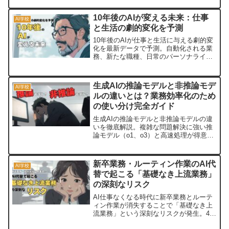
きます。ビジネスでのAI活用に必要な基
礎知識を分かりやすく説明。
10年後のAIが変える未来：仕事
AI学校
と生活の劇的変化を予測
10年後のAIが仕事と生活に与える劇的変
化を最新データで予測。自動化される業
務、新たな職種、日常のパーソナライズ
化まで詳しく解説。AI時代を生き抜く具
体的なスキルと準備戦略も紹介します。
生成AIの推論モデルと非推論モデ
AI学校
ルの違いとは？業務効率化のため
の使い分け完全ガイド
生成AIの推論モデルと非推論モデルの違
いを徹底解説。複雑な問題解決に強い推
論モデル（o1、o3）と高速処理が得意な
非推論モデル（GPT-4、Claude）の特徴
を比較。コスト・処理速度・精度の観点
から、業務シーンに応じた最適な使い分
新卒業務・ルーティン作業のAI代
AI学校
け方法を具体例付きで紹介します。
替で起こる「基礎なき上流業務」
の深刻なリスク
AI仕事なくなる時代に新卒業務とルーテ
ィン作業が消失することで「基礎なき上
流業務」という深刻なリスクが発生。42
歳管理職が知るべきスキルギャップ拡大