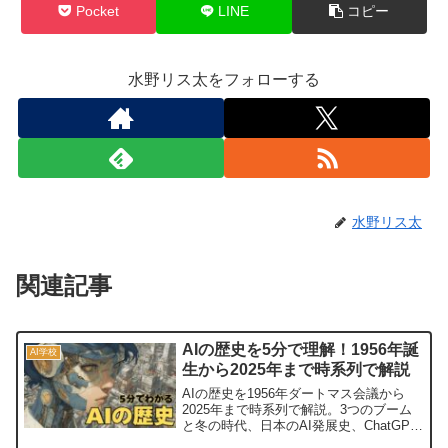
Pocket
LINE
コピー
水野リス太をフォローする
水野リス太
関連記事
AIの歴史を5分で理解！1956年誕
AI学校
生から2025年まで時系列で解説
AIの歴史を1956年ダートマス会議から
2025年まで時系列で解説。3つのブーム
と冬の時代、日本のAI発展史、ChatGPT
登場による生成AIの影響まで5分で理解で